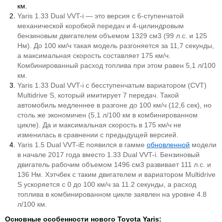
км.
Yaris 1.33 Dual VVT-i — это версия с 6-ступенчатой
механической коробкой передач и 4-цилиндровым
бензиновым двигателем объемом 1329 см3 (99 л.с. и 125
Нм). До 100 км/ч такая модель разгоняется за 11,7 секунды,
а максимальная скорость составляет 175 км/ч.
Комбинированный расход топлива при этом равен 5,1 л/100
км.
Yaris 1.33 Dual VVT-i с беcступенчатым вариатором (CVT)
Multidrive S, который имитирует 7 передач. Такой
автомобиль медленнее в разгоне до 100 км/ч (12,6 сек), но
столь же экономичен (5,1 л/100 км в комбинированном
цикле). Да и максимальная скорость в 175 км/ч не
изменилась в сравнении с предыдущей версией.
Yaris 1.5 Dual VVT-iE появился в гамме
обновленной
модели
в начале 2017 года вместо
1.33 Dual VVT-i
. Бензиновый
двигатель рабочим объемом 1496
см3
развивает 111 л.с. и
136 Нм. Хэтчбек с таким двигателем и вариатором
Multidrive
S
ускоряется с 0 до 100 км/ч за 11.2 секунды, а расход
топлива в комбинированном цикле заявлен на уровне 4.8
л/100 км.
Основные особенности нового Toyota Yaris: