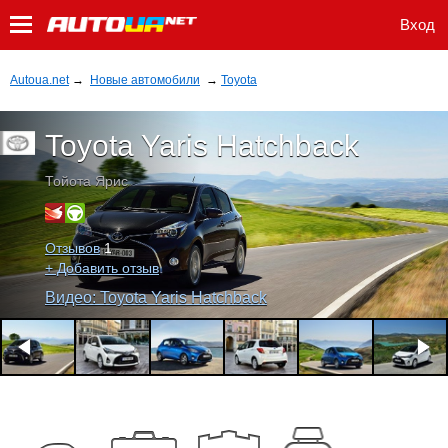
Вход
Autoua.net
→
Новые автомобили
→
Toyota
Toyota Yaris Hatchback
Тойота Ярис
Отзывов
1
+ Добавить отзыв
Видео: Toyota Yaris Hatchback