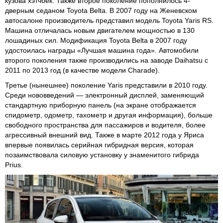
кузова хэтчбек. Также второе поколение пополнилось 4-
дверным седаном Toyota Belta. В 2007 году на Женевском
автосалоне производитель представил модель Toyota Yaris RS.
Машина отличалась новым двигателем мощностью в 130
лошадиных сил. Модификация Toyota Belta в 2007 году
удостоилась награды «Лучшая машина года». Автомобили
второго поколения также производились на заводе Daihatsu с
2011 по 2013 год (в качестве модели Charade).
Третье (нынешнее) поколение Yaris представили в 2010 году.
Среди нововведений — электронный дисплей, заменяющий
стандартную приборную панель (на экране отображается
спидометр, одометр, тахометр и другая информация), больше
свободного пространства для пассажиров и водителя, более
агрессивный внешний вид. Также в марте 2012 года у Яриса
впервые появилась серийная гибридная версия, которая
позаимствовала силовую установку у знаменитого гибрида
Prius.