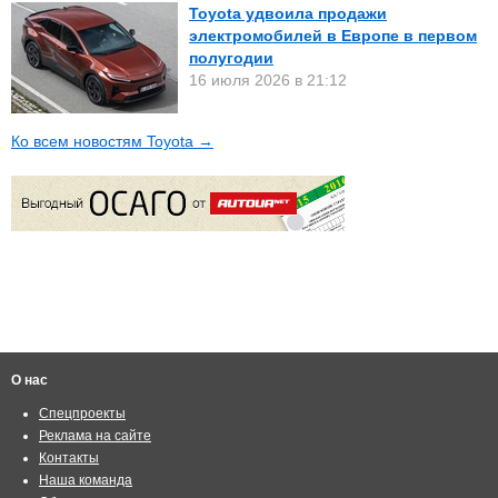
Toyota удвоила продажи
электромобилей в Европе в первом
полугодии
16 июля 2026 в 21:12
Ко всем новостям Toyota →
О нас
Спецпроекты
Реклама на сайте
Контакты
Наша команда