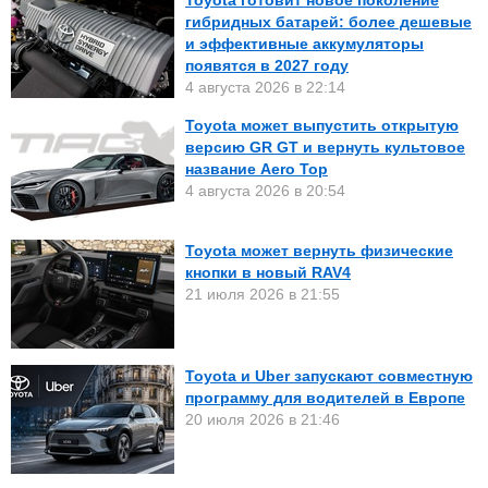
Toyota готовит новое поколение
гибридных батарей: более дешевые
и эффективные аккумуляторы
появятся в 2027 году
4 августа 2026 в 22:14
Toyota может выпустить открытую
версию GR GT и вернуть культовое
название Aero Top
4 августа 2026 в 20:54
Toyota может вернуть физические
кнопки в новый RAV4
21 июля 2026 в 21:55
Toyota и Uber запускают совместную
программу для водителей в Европе
20 июля 2026 в 21:46