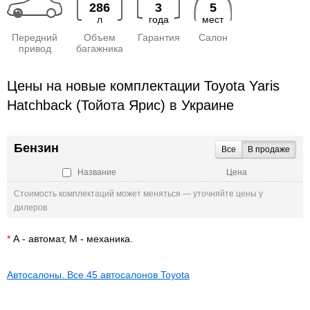
286
3
5
л
года
мест
Передний
Объем
Гарантия
Салон
привод
багажника
Цены на новые комплектации Toyota Yaris
Hatchback (Тойота Ярис) в Украине
Бензин
Все
В продаже
Название
Цена
Стоимость комплектаций может меняться — уточняйте цены у
дилеров
*
А - автомат, М - механика.
Автосалоны. Все 45 автосалонов Toyota