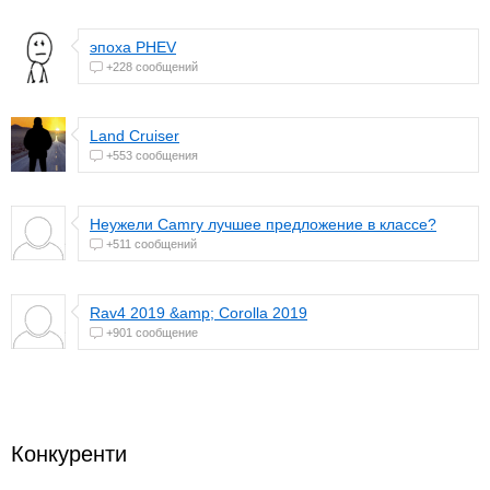
эпоха PHEV
+228 сообщений
Land Cruiser
+553 сообщения
Неужели Camry лучшее предложение в классе?
+511 сообщений
Rav4 2019 &amp; Corolla 2019
+901 сообщение
Конкуренти