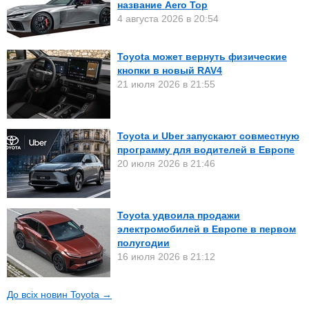
название Aero Top
4 августа 2026 в 20:54
Toyota может вернуть физические
кнопки в новый RAV4
21 июля 2026 в 21:55
Toyota и Uber запускают совместную
программу для водителей в Европе
20 июля 2026 в 21:46
Toyota удвоила продажи
электромобилей в Европе в первом
полугодии
16 июля 2026 в 21:12
До всіх новин Toyota →