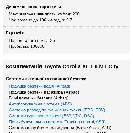
Динамічні характеристики
Максимальна швидкість, км/год: 200
Час розгону до 100 км/год, з: 9,7
Гарантія
Період гарантії, міс.: 36
Пробіг, км: 100000
Комплектація Toyota Corolla XII 1.6 MT City
Системи активної та пасивної безпеки
Подушка безпеки водія (Airbag)
Подушка безпеки пасажира (Airbag)
Бічні подушки безпеки (Airbag)
Антиблокувальна система (ABS)
Система розподілу гальмівних зусиль (EBD, EBV)
Система курсової стійкості (ESP, VDC, DSC)
Протибуксувальна система (Traction control, ASR)
Система аварійного гальмування (Brake Assist, AFU)