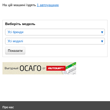
На цій машині їздять
1 автоуашник
Виберіть модель
Усі бренди
Усі моделі
Показати
Про нас