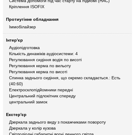
Система допомоги під час старту на підйомі (HAC)
Кріплення ISOFIX
Протиугінне обладнання
Іммобілайзер
Інтер'єр
Аудіопідготовка
Кількість динаміків аудіосистеми: 4
Регулювання сидіння водія по висоті
Регулювання керма по вильоту
Регулювання керма по висоті
Спинка заднього сидіння, що окремо складається.: Есть
(40:60)
Електросклопідйомники передні
Центральний підлокітник спереду
центральний замок
Екстер'єр
Дзеркала заднього виду з покажчиками повороту
Дзеркала у колір кузова
Світлодіодні габаритні вогні денного світла