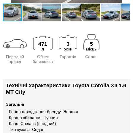
471
3
5
л
роки
місць
Передній
Об'єм
Гарантія
Салон
привід
багажника
Технічні характеристики Toyota Corolla XII 1.6
MT City
Загальні
Регіон походження бренду: Япония
Країна збирання: Турция
Клас: C-класс (средний)
Тип кузова: Седан