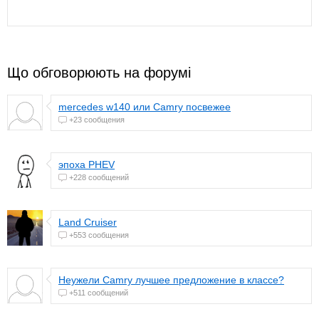
Що обговорюють на форумі
mercedes w140 или Camry посвежее
+23 сообщения
эпоха PHEV
+228 сообщений
Land Cruiser
+553 сообщения
Неужели Camry лучшее предложение в классе?
+511 сообщений