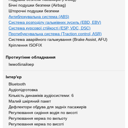
Бічні подушки безпеки (Airbag)
Шторочні подушки безпеки
Антиблокувальна система (ABS)
Система розподілу гальмівних зусиль (EBD, EBV)
Система курсової стійкості (ESP, VDC, DSC)
Протибуксувальна система (Traction control, ASR)
Система аварійного гальмування (Brake Assist, AFU)
Кріплення ISOFIX
Протиугінне обладнання
Іммобілайзер
Інтер'єр
Bluetooth
Аудіопідготовка
Кількість динаміків аудіосистеми: 6
Малий шкіряний пакет
Дефлектори обдува для задніх пасажирів
Регулювання сидіння водія по висоті
Регулювання керма по вильоту
Регулювання керма по висоті