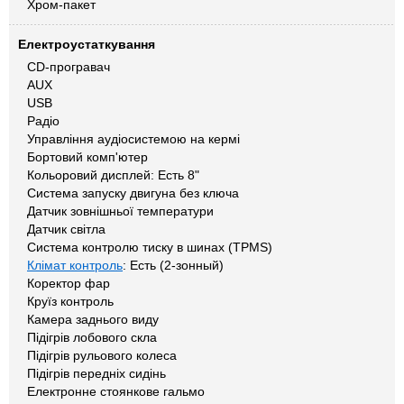
Хром-пакет
Електроустаткування
CD-програвач
AUX
USB
Радіо
Управління аудіосистемою на кермі
Бортовий комп'ютер
Кольоровий дисплей: Есть 8"
Система запуску двигуна без ключа
Датчик зовнішньої температури
Датчик світла
Система контролю тиску в шинах (TPMS)
Клімат контроль
: Есть (2-зонный)
Коректор фар
Круїз контроль
Камера заднього виду
Підігрів лобового скла
Підігрів рульового колеса
Підігрів передніх сидінь
Електронне стоянкове гальмо