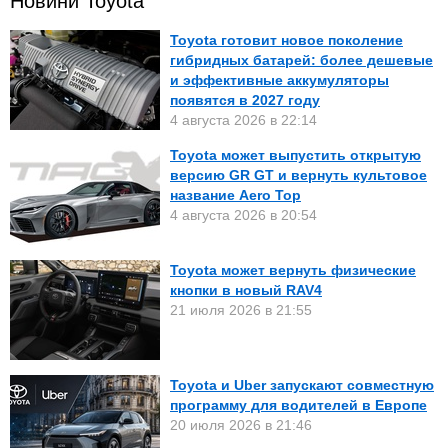
Новини Toyota
Toyota готовит новое поколение
гибридных батарей: более дешевые
и эффективные аккумуляторы
появятся в 2027 году
4 августа 2026 в 22:14
Toyota может выпустить открытую
версию GR GT и вернуть культовое
название Aero Top
4 августа 2026 в 20:54
Toyota может вернуть физические
кнопки в новый RAV4
21 июля 2026 в 21:55
Toyota и Uber запускают совместную
программу для водителей в Европе
20 июля 2026 в 21:46