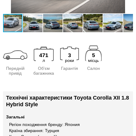
471
3
5
л
роки
місць
Передній
Об'єм
Гарантія
Салон
привід
багажника
Технічні характеристики Toyota Corolla XII 1.8
Hybrid Style
Загальні
Регіон походження бренду: Япония
Країна збирання: Турция