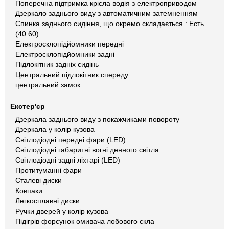
Поперечна підтримка крісла водія з електроприводом
Дзеркало заднього виду з автоматичним затемненням
Спинка заднього сидіння, що окремо складається.: Есть
(40:60)
Електросклопідйомники передні
Електросклопідйомники задні
Підлокітник задніх сидінь
Центральний підлокітник спереду
центральний замок
Екстер'єр
Дзеркала заднього виду з покажчиками повороту
Дзеркала у колір кузова
Світлодіодні передні фари (LED)
Світлодіодні габаритні вогні денного світла
Світлодіодні задні ліхтарі (LED)
Протитуманні фари
Сталеві диски
Ковпаки
Легкосплавні диски
Ручки дверей у колір кузова
Підігрів форсунок омивача лобового скла