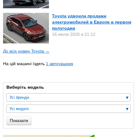
Toyota удвоила продажи
электромобилей в Европе в первом
полугодии
16 июля 2026 в 21:12
До всіх новин Toyota →
На цій машині їздять
1 автоуашник
Виберіть модель
Усі бренди
Усі моделі
Показати