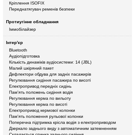
Кріплення ISOFIX
Переднатягувач ременів безпеки
Протиугінне обладнання
Іммобілайзер
Інтер'єр
Bluetooth
Аудіопідготовка
Кількість динаміків аудіосистеми: 14 (JBL)
Малий шкіряний пакет
Дефлектори обдува для задніх пасажирів
Регулювання сидіння пасажира по висоті
Електропривод передніх сидінь
Пам'ять положень сидіння водія
Регулювання керма по вильоту
Регулювання керма по висоті
Електропривод кермової колонки
Пам'ять положення рульової колонки
Поперечна підтримка крісла водія з електроприводом
Дзеркало заднього виду з автоматичним затемненням
Складається спинка заднього сидіння