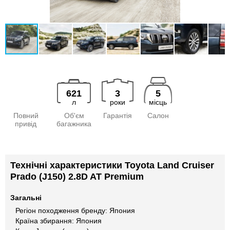
621
3
5
л
роки
місць
Повний
Об'єм
Гарантія
Салон
привід
багажника
Технічні характеристики Toyota Land Cruiser
Prado (J150) 2.8D AT Premium
Загальні
Регіон походження бренду: Япония
Країна збирання: Япония