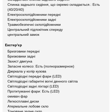
Спинка заднього сидіння, що окремо складається.: Есть
(40/20/40)
Електросклопідйомники передні
Електросклопідйомники задні
Травмобезпечні склопідйомники
Центральний підлокітник спереду
центральний замок
Екстер'єр
Бризговики передні
Бризковики задні
Захист двигуна
Запасне колесо: Есть (полноразмерное)
Дзеркала у колір кузова
Світлодіодні передні фари (LED)
Світлодіодні габаритні вогні денного світла
Світлодіодні задні ліхтарі (LED)
Протитуманні фари: Есть (LED)
омивач фар
Легкосплавні диски
Атермальне лобове скло
Тоноване задне скло