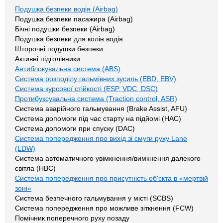
Подушка безпеки водія (Airbag)
Подушка безпеки пасажира (Airbag)
Бічні подушки безпеки (Airbag)
Подушка безпеки для колін водія
Шторочні подушки безпеки
Активні підголівники
Антиблокувальна система (ABS)
Система розподілу гальмівних зусиль (EBD, EBV)
Система курсової стійкості (ESP, VDC, DSC)
Протибуксувальна система (Traction control, ASR)
Система аварійного гальмування (Brake Assist, AFU)
Система допомоги під час старту на підйомі (HAC)
Система допомоги при спуску (DAC)
Система попередження про вихід зі смуги руху Lane
(LDW)
Система автоматичного увімкнення/вимкнення далекого
світла (HBC)
Система попередження про присутність об'єкта в «мертвій
зоні»
Система безпечного гальмування у місті (SCBS)
Система попередження про можливе зіткнення (FCW)
Помічник поперечного руху позаду