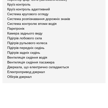
Круїз контроль
Круїз контроль адаптивний
Система кругового огляду
Система розпізнавання дорожніх знаків
Система контролю втоми водія
Парктронік
Камера заднього виду
Підігрів лобового скла
Підігрів рульового колеса
Підігрів передніх сидінь
Підігрів задніх сидінь
Вентиляція сидіння водія
Вентиляція сидіння пасажира
Дзеркала, що електрично складаються
Електропривод дзеркал
Обігрів дзеркал