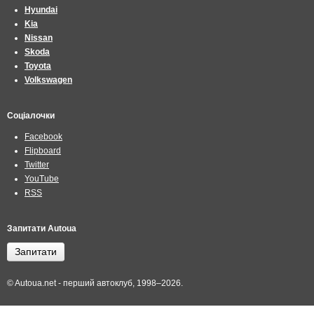
Hyundai
Kia
Nissan
Skoda
Toyota
Volkswagen
Соціалочки
Facebook
Flipboard
Twitter
YouTube
RSS
Запитати Autoua
Запитати
© Autoua.net - перший автоклуб, 1998–2026.