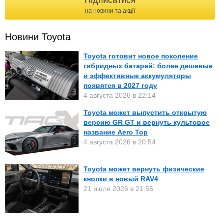
Підписатися
на новини та акції
Новини Toyota
Toyota готовит новое поколение
гибридных батарей: более дешевые
и эффективные аккумуляторы
появятся в 2027 году
4 августа 2026 в 22:14
Toyota может выпустить открытую
версию GR GT и вернуть культовое
название Aero Top
4 августа 2026 в 20:54
Toyota может вернуть физические
кнопки в новый RAV4
21 июля 2026 в 21:55