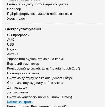
Рейлінги на даху: Есть (черного цвета)
Спойлер
Підігрів форсунок омивача лобового скла
Хром-пакет
Електроустаткування
CD-програвач
AUX
USB
Радіо
Антена
Управління аудіосистемою на кермі
Бортовий комп'ютер
Кольоровий дисплей: Есть (Toyota Touch 2, 8")
Навігаційна система
Система доступу без ключа (Smart Entry)
Система запуску двигуна без ключа
Датчик дощу
Датчик світла
Система контролю тиску в шинах (TPMS)
Клімат контроль
Коректор фар: Есть (автоматический)