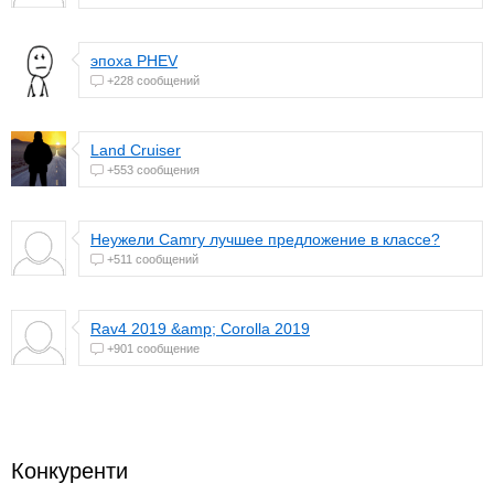
эпоха PHEV
+228 сообщений
Land Cruiser
+553 сообщения
Неужели Camry лучшее предложение в классе?
+511 сообщений
Rav4 2019 &amp; Corolla 2019
+901 сообщение
Конкуренти